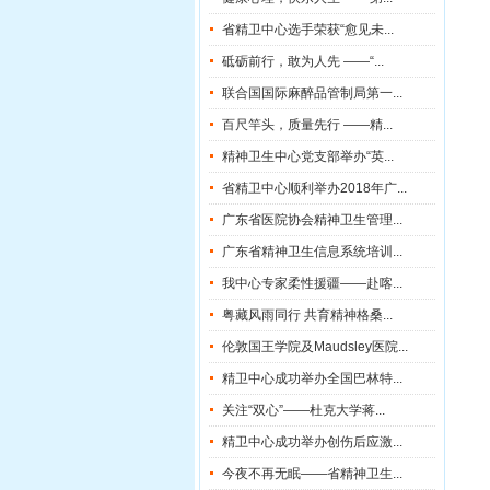
省精卫中心选手荣获“愈见未...
砥砺前行，敢为人先 ——“...
联合国国际麻醉品管制局第一...
百尺竿头，质量先行 ——精...
精神卫生中心党支部举办“英...
省精卫中心顺利举办2018年广...
广东省医院协会精神卫生管理...
广东省精神卫生信息系统培训...
我中心专家柔性援疆——赴喀...
粤藏风雨同行 共育精神格桑...
伦敦国王学院及Maudsley医院...
精卫中心成功举办全国巴林特...
关注“双心”——杜克大学蒋...
精卫中心成功举办创伤后应激...
今夜不再无眠——省精神卫生...