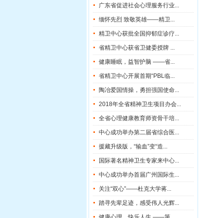
广东省促进社会心理服务行业...
缅怀先烈 致敬英雄——精卫...
精卫中心获批全国抑郁症诊疗...
省精卫中心获省卫健委授牌 ...
健康睡眠，益智护脑 ——省...
省精卫中心开展首期“PBL临...
陶冶爱国情操，勇担强国使命...
2018年全省精神卫生项目办会...
全省心理健康教育师资骨干培...
中心成功举办第二届省综合医...
援藏升级版，“输血”变“造...
国际著名精神卫生专家来中心...
中心成功举办首届广州国际生...
关注“双心”——杜克大学蒋...
踏寻先辈足迹，感受伟人光辉...
健康心理，快乐人生 ——第...