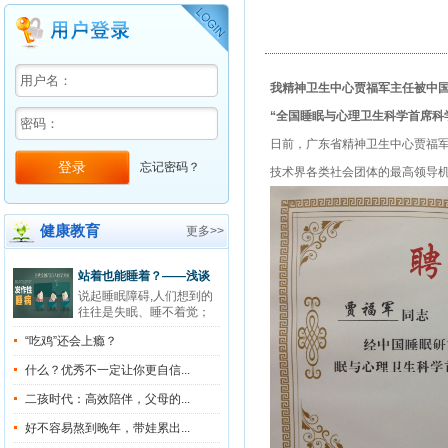
我精神卫生中心贾福军主任被中
“全国睡眠与心理卫生科学首席科
日前，广东省精神卫生中心贾福军
忘记密码？
技术界各类社会团体的最高领导
健康教育
更多>>
站着也能睡着？——浅谈
说起睡眠障碍,人们想到的
发作性睡病
往往是失眠、睡不着觉；
但在不...
“吃鸡”还会上瘾？
什么？优秀不一定让你更自信...
二孩时代：高效陪伴，父母的...
好不容易熬到晚年，带娃累出...