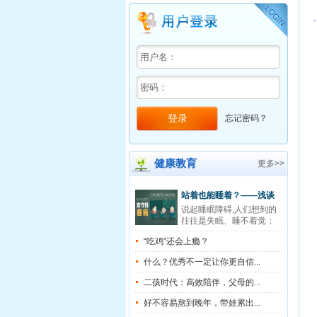
忘记密码？
健康教育
更多>>
站着也能睡着？——浅谈
说起睡眠障碍,人们想到的
发作性睡病
往往是失眠、睡不着觉；
但在不...
“吃鸡”还会上瘾？
什么？优秀不一定让你更自信...
二孩时代：高效陪伴，父母的...
好不容易熬到晚年，带娃累出...